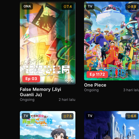
ONA
7.4
TV
8.8
Ep 1172
Ep 03
One Piece
False Memory (Jiyi
Ongoing
3 hari lal
Guanli Ju)
Ongoing
2 hari lalu
TV
7.5
TV
6.6