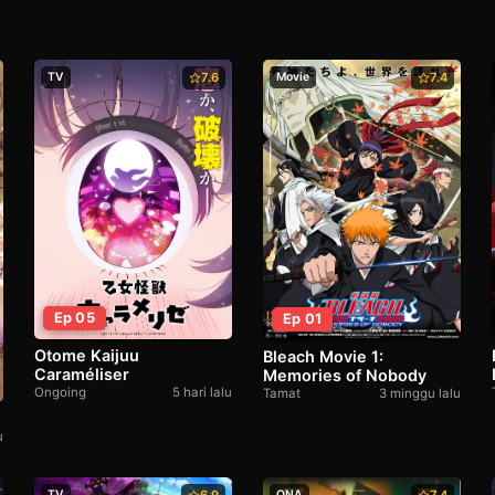
TV
7.6
Movie
7.4
Ep 05
Ep 01
Otome Kaijuu
Bleach Movie 1:
Caraméliser
Memories of Nobody
Ongoing
5 hari lalu
Tamat
3 minggu lalu
u
TV
ONA