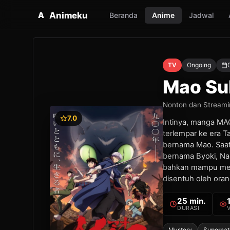
Animeku
A
Beranda
Anime
Jadwal
TV
Ongoing
Mao Sub
Nonton dan Streamin
7.0
Intinya, manga MA
terlempar ke era T
bernama Mao. Saat
bernama Byoki, Na
bahkan mampu meng
disentuh oleh orang
25 min.
DURASI
Mystery
Supernat