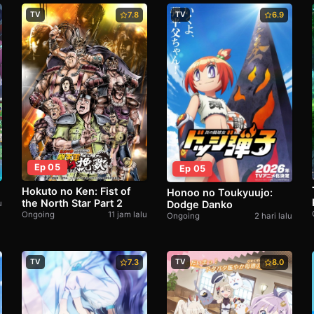
TV
7.8
TV
6.9
Ep 05
Ep 05
Hokuto no Ken: Fist of
Honoo no Toukyuujo:
the North Star Part 2
u
Dodge Danko
Ongoing
11 jam lalu
Ongoing
2 hari lalu
TV
7.3
TV
8.0