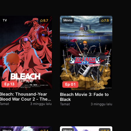
TV
8.7
Movie
7.5
Ep 13
Ep 01
Bleach: Thousand-Year
Bleach Movie 3: Fade to
Blood War Cour 2 - The
Black
Separation
Tamat
3 minggu lalu
Tamat
3 minggu lalu
Movie
Movie