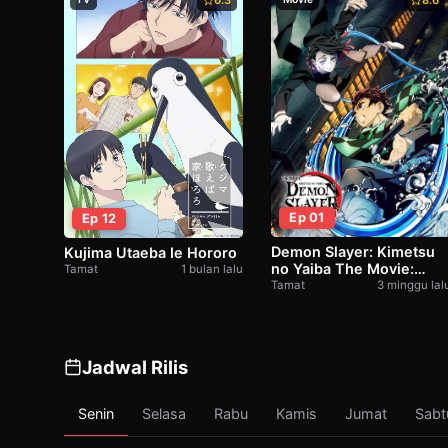
6.3
8.6
Ep 01
Ep 12
Demon Slayer: Kimetsu
Kujima Utaeba Ie Hororo
no Yaiba The Movie:
Tamat
1 bulan lalu
Mugen Train
Tamat
3 minggu lal
Jadwal Rilis
Senin
Selasa
Rabu
Kamis
Jumat
Sabt