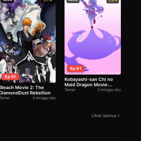
7.4
8.4
Ep 01
Ep 01
Kobayashi-san Chi no
Maid Dragon Movie:
Bleach Movie 2: The
Samishigariya no Ryuu
Tamat
3 minggu lalu
DiamondDust Rebellion
Tamat
3 minggu lalu
Lihat semua