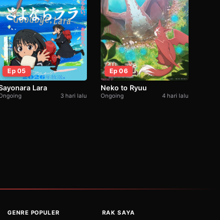
Ep 06
Ep 05
Neko to Ryuu
Sayonara Lara
Ongoing
4 hari lalu
Ongoing
3 hari lalu
GENRE POPULER
RAK SAYA