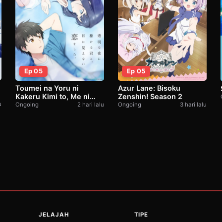
Ep 05
Ep 05
Azur Lane: Bisoku
Toumei na Yoru ni
Zenshin! Season 2
Kakeru Kimi to, Me ni
u
Mienai Koi wo Shita
Ongoing
3 hari lalu
Ongoing
2 hari lalu
JELAJAH
TIPE