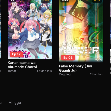
6.9
7.4
Ep 12
Ep 03
Kanan-sama wa
False Memory (Jiyi
Akumade Choroi
Guanli Ju)
u
Tamat
1 bulan lalu
Ongoing
2 hari lalu
u
Minggu