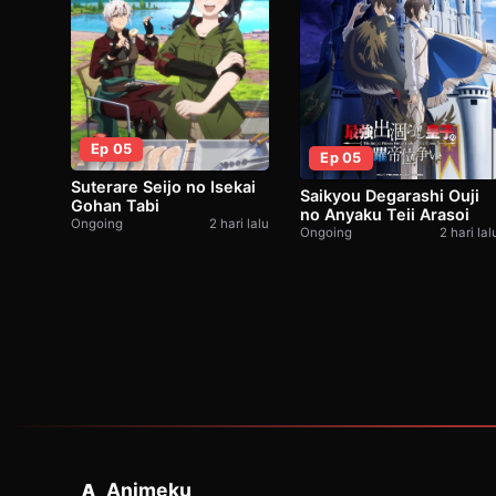
Ep 05
Ep 05
Suterare Seijo no Isekai
Saikyou Degarashi Ouji
Gohan Tabi
no Anyaku Teii Arasoi
Ongoing
2 hari lalu
Ongoing
2 hari lal
Animeku
A