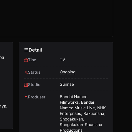
Detail
pa
TV
Tipe
Ongoing
Status
Sunrise
Studio
Bandai Namco
Produser
Filmworks
,
Bandai
nya.
Namco Music Live
,
NHK
Enterprises
,
Rakuonsha
,
Shogakukan
,
Shogakukan-Shueisha
Productions