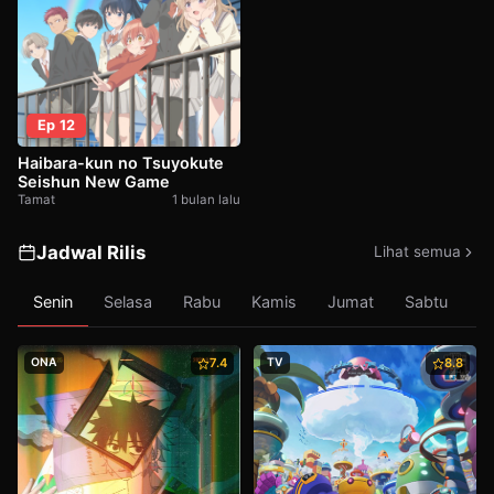
Ep 12
Haibara-kun no Tsuyokute
Seishun New Game
Tamat
1 bulan lalu
Jadwal Rilis
Lihat semua
Senin
Selasa
Rabu
Kamis
Jumat
Sabtu
M
ONA
7.4
TV
8.8