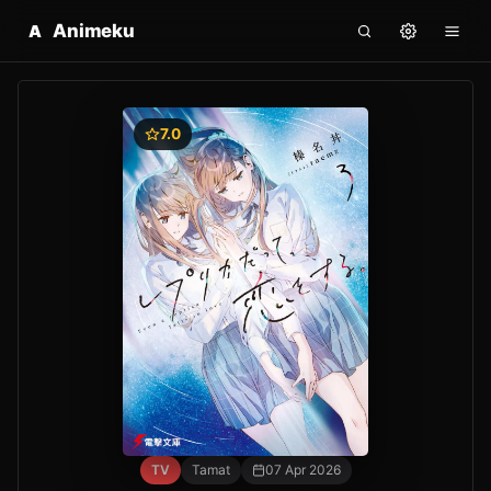
Animeku
A
7.0
TV
Tamat
07 Apr 2026