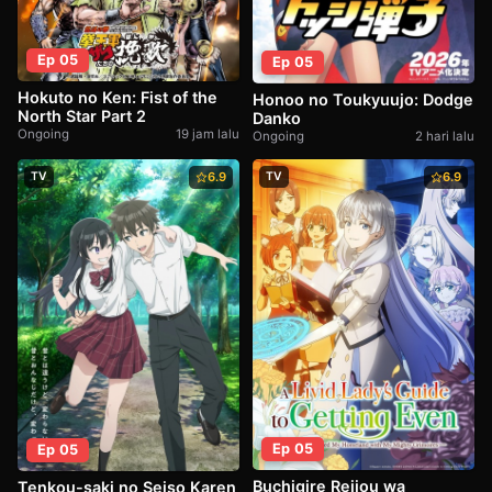
Ep 05
Ep 05
Hokuto no Ken: Fist of the
Honoo no Toukyuujo: Dodge
North Star Part 2
Danko
Ongoing
19 jam lalu
Ongoing
2 hari lalu
TV
6.9
TV
6.9
Ep 05
Ep 05
Buchigire Reijou wa
Tenkou-saki no Seiso Karen