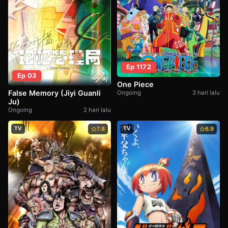
Ep 1172
Ep 03
One Piece
False Memory (Jiyi Guanli
Ongoing
3 hari lalu
Ju)
Ongoing
2 hari lalu
TV
7.8
TV
6.9