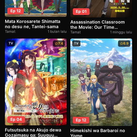
Ep 12
Ep 01
Mata Korosarete Shimatta
Assassination Classroom
no desu ne, Tantei-sama
the Movie: Our Time
Tamat
1 bulan lalu
(Ansatsu Kyoushitsu : Minna
Tamat
1 minggu lalu
no Jikan)
TV
7.4
TV
6.9
Ep 04
Ep 12
Futsutsuka na Akujo dewa
Himekishi wa Barbaroi no
Gozaimasu ga: Suuguu
Yome