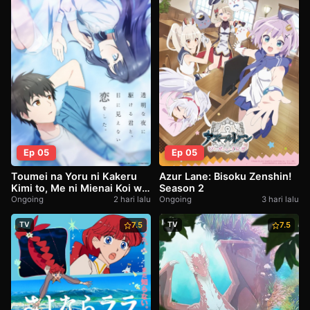
Ep 05
Ep 05
Azur Lane: Bisoku Zenshin!
Toumei na Yoru ni Kakeru
Season 2
Kimi to, Me ni Mienai Koi wo
Shita
Ongoing
3 hari lalu
Ongoing
2 hari lalu
TV
7.5
TV
7.5