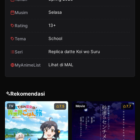
Selasa
Musim
13+
Rating
School
Tema
Replica datte Koi wo Suru
Seri
Lihat di MAL
MyAnimeList
Rekomendasi
TV
7.5
Movie
7.7