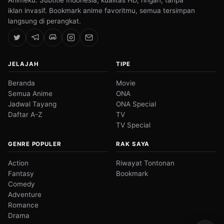
Animeku. Subtitle Indonesia, kualitas HD, ringan, tanpa
iklan invasif. Bookmark anime favoritmu, semua tersimpan
langsung di perangkat.
JELAJAH
TIPE
Beranda
Movie
Semua Anime
ONA
Jadwal Tayang
ONA Special
Daftar A-Z
TV
TV Special
GENRE POPULER
RAK SAYA
Action
Riwayat Tontonan
Fantasy
Bookmark
Comedy
Adventure
Romance
Drama