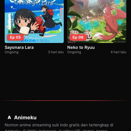
Ep 06
Ep 05
Neko to Ryuu
Sayonara Lara
Ongoing
4 hari lalu
Ongoing
3 hari lalu
Animeku
A
Nonton anime streaming sub indo gratis dan terlengkap di