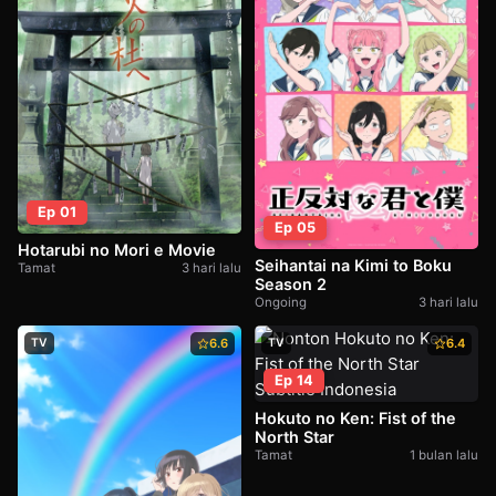
Ep 01
Ep 05
Hotarubi no Mori e Movie
Seihantai na Kimi to Boku
Tamat
3 hari lalu
Season 2
Ongoing
3 hari lalu
TV
6.6
TV
6.4
Ep 14
Hokuto no Ken: Fist of the
North Star
Tamat
1 bulan lalu