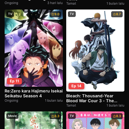
Chouso Torikae Den
Ongoing
3 hari lalu
Tamat
1 bulan lalu
TV
9.0
TV
8.7
Ep 11
Ep 14
Re:Zero kara Hajimeru Isekai
Seikatsu Season 4
Bleach: Thousand-Year
Blood War Cour 3 - The
Ongoing
1 bulan lalu
Conflict
Tamat
1 bulan lalu
Movie
8.3
TV
8.3