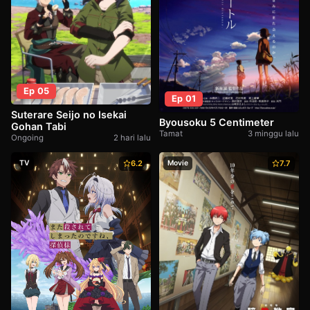
Ep 05
Ep 01
Suterare Seijo no Isekai
Byousoku 5 Centimeter
Gohan Tabi
Tamat
3 minggu lalu
Ongoing
2 hari lalu
TV
6.2
Movie
7.7