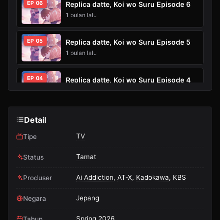
EP 06
Replica datte, Koi wo Suru Episode 6
1 bulan lalu
EP 05
Replica datte, Koi wo Suru Episode 5
1 bulan lalu
EP 04
Replica datte, Koi wo Suru Episode 4
1 bulan lalu
EP 03
Replica datte, Koi wo Suru Episode 3
Detail
1 bulan lalu
TV
Tipe
EP 02
Replica datte, Koi wo Suru Episode 2
Tamat
Status
1 bulan lalu
Ai Addiction
,
AT-X
,
Kadokawa
,
KBS
Produser
EP 01
Replica datte, Koi wo Suru Episode 1
Jepang
Negara
1 bulan lalu
Spring 2026
Tahun