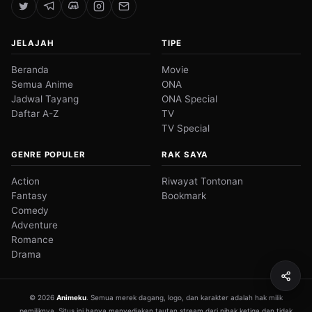
JELAJAH
TIPE
Beranda
Movie
Semua Anime
ONA
Jadwal Tayang
ONA Special
Daftar A-Z
TV
TV Special
GENRE POPULER
RAK SAYA
Action
Riwayat Tontonan
Fantasy
Bookmark
Comedy
Adventure
Romance
Drama
© 2026
Animeku
. Semua merek dagang, logo, dan karakter adalah hak milik
pemiliknya. Situs ini hanya menyediakan tautan stream dari pihak ketiga dan tidak