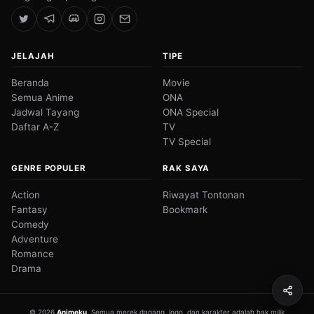
JELAJAH
TIPE
Beranda
Movie
Semua Anime
ONA
Jadwal Tayang
ONA Special
Daftar A-Z
TV
TV Special
GENRE POPULER
RAK SAYA
Action
Riwayat Tontonan
Fantasy
Bookmark
Comedy
Adventure
Romance
Drama
© 2026
Animeku
. Semua merek dagang, logo, dan karakter adalah hak milik