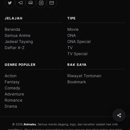
JELAJAH
TIPE
Beranda
Movie
Semua Anime
ONA
Jadwal Tayang
ONA Special
Daftar A-Z
TV
TV Special
GENRE POPULER
RAK SAYA
Action
Riwayat Tontonan
Fantasy
Bookmark
Comedy
Adventure
Romance
Drama
© 2026
Animeku
. Semua merek dagang, logo, dan karakter adalah hak milik
pemiliknya. Situs ini hanya menyediakan tautan stream dari pihak ketiga dan tidak