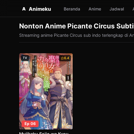
Animeku
A
Beranda
Anime
Jadwal
Nonton Anime Picante Circus Subti
Streaming anime Picante Circus sub indo terlengkap di Ani
TV
6.4
Ep 06
Mujikaku Seijo wa Kyou