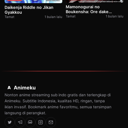
Mamonogurai no
Daikenja Riddle no Jikan
Boukensha: Ore dake
Gyakkou
Mamono wo Kuratte
Tamat
1 bulan lalu
Tamat
1 bulan lalu
Tsuyoku Naru
Animeku
A
Nonton anime streaming sub indo gratis dan terlengkap di
Animeku. Subtitle Indonesia, kualitas HD, ringan, tanpa
iklan invasif. Bookmark anime favoritmu, semua tersimpan
langsung di perangkat.