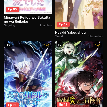
Ep 05
Migawari Reijou wo Sukutta
no wa Reikoku
Ep 12
Ongoing
1 hari lalu
Hyakki Yakoushou
Tamat
1 bulan lalu
TV
4.1
TV
4.1
Ep 12
Ep 12