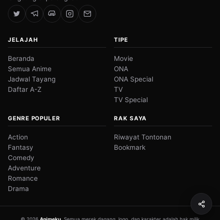
JELAJAH
TIPE
Beranda
Movie
Semua Anime
ONA
Jadwal Tayang
ONA Special
Daftar A-Z
TV
TV Special
GENRE POPULER
RAK SAYA
Action
Riwayat Tontonan
Fantasy
Bookmark
Comedy
Adventure
Romance
Drama
© 2026
Animeku
. Semua merek dagang, logo, dan karakter adalah hak milik