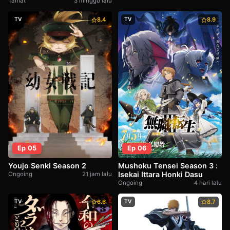
Tamat
3 minggu lalu
TV
8.4
TV
8.9
Ep 06
Ep 05
Mushoku Tensei Season 3 :
Youjo Senki Season 2
Isekai Ittara Honki Dasu
Ongoing
21 jam lalu
Ongoing
4 hari lalu
TV
6.6
TV
8.7