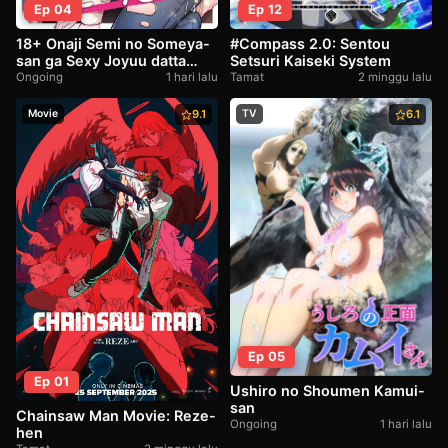
Ep 04
Ep 12
18+ Onaji Semi no Someya-
#Compass 2.0: Sentou
san ga Sexy Joyuu datta
Setsuri Kaiseki System
Hanashi
Ongoing
1 hari lalu
Tamat
2 minggu lalu
Movie
9.1
TV
6.1
Ep 05
Ep 01
Ushiro no Shoumen Kamui-
san
Chainsaw Man Movie: Reze-
Ongoing
1 hari lalu
hen