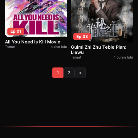
Ep 01
Ep 03
All You Need Is Kill Movie
Guimi Zhi Zhu Tebie Pian:
Tamat
1 bulan lalu
Liewu
Tamat
1 bulan lalu
1
2
»