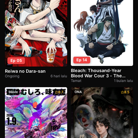
Ep 14
Ep 05
Bleach: Thousand-Year
Reiwa no Dara-san
Blood War Cour 3 - The
Ongoing
6 hari lalu
Conflict
Tamat
1 bulan lalu
Movie
6.7
ONA
8.5