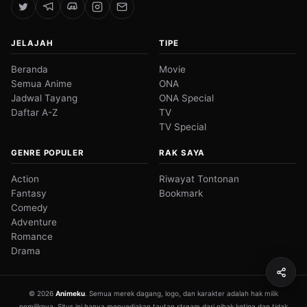
JELAJAH
TIPE
Beranda
Movie
Semua Anime
ONA
Jadwal Tayang
ONA Special
Daftar A-Z
TV
TV Special
GENRE POPULER
RAK SAYA
Action
Riwayat Tontonan
Fantasy
Bookmark
Comedy
Adventure
Romance
Drama
© 2026
Animeku
. Semua merek dagang, logo, dan karakter adalah hak milik
pemiliknya. Situs ini hanya menyediakan tautan stream dari pihak ketiga dan tidak